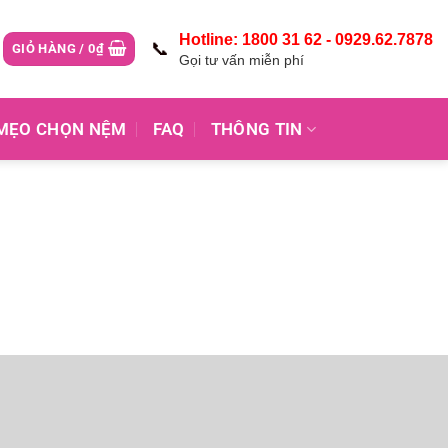
Hotline: 1800 31 62 - 0929.62.7878
📞
GIỎ HÀNG /
0
₫
Gọi tư vấn miễn phí
MẸO CHỌN NỆM
FAQ
THÔNG TIN