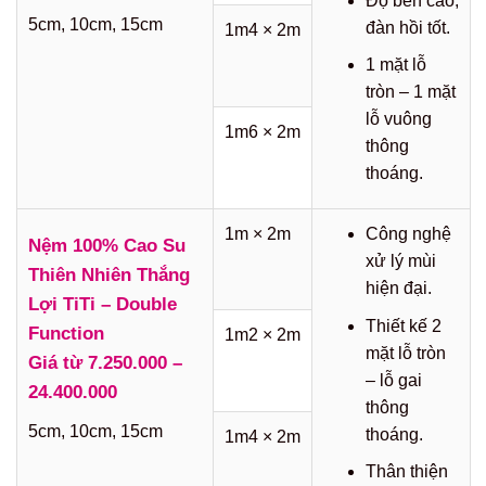
Độ bền cao,
5cm, 10cm, 15cm
đàn hồi tốt.
1m4 × 2m
1 mặt lỗ
tròn – 1 mặt
lỗ vuông
1m6 × 2m
thông
thoáng.
1m × 2m
Công nghệ
Nệm 100% Cao Su
xử lý mùi
Thiên Nhiên Thắng
hiện đại.
Lợi TiTi – Double
Thiết kế 2
Function
1m2 × 2m
mặt lỗ tròn
Giá từ 7.250.000 –
– lỗ gai
24.400.000
thông
5cm, 10cm, 15cm
thoáng.
1m4 × 2m
Thân thiện