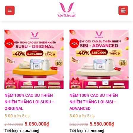
-40%
-40%
NỆM 100% CAO SU THIÊN
NỆM 100% CAO SU THIÊN
NHIÊN THẮNG LỢI SUSU –
NHIÊN THẮNG LỢI SISI –
ORIGINAL
ADVANCED
5.00
trên 5 dựa trên
2
đánh giá
5.00
trên 5 dựa trên
1
đánh giá
5.050.000
5.550.000
₫
₫
8.417.000
9.250.000
₫
₫
Tiết kiệm:
Tiết kiệm:
3.367.000
₫
3.700.000
₫