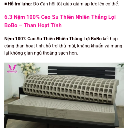
◾️ Hỗ trợ lưng:
Độ đàn hồi tốt giúp giảm áp lực lên cơ thể.
6.3 Nệm 100% Cao Su Thiên Nhiên Thắng Lợi
BoBo – Than Hoạt Tính
Nệm 100% Cao Su Thiên Nhiên Thắng Lợi BoBo
kết hợp
cùng than hoạt tính, hỗ trợ khử mùi, kháng khuẩn và mang
lại không gian ngủ thoáng sạch hơn.