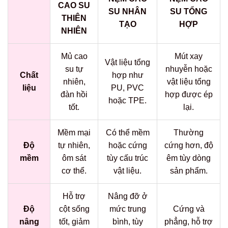
CAO SU
SU NHÂN
SU TỔNG
THIÊN
TẠO
HỢP
NHIÊN
Mủ cao
Mút xay
Vật liệu tổng
su tự
nhuyễn hoặc
Chất
hợp như
nhiên,
vật liệu tổng
liệu
PU, PVC
đàn hồi
hợp được ép
hoặc TPE.
tốt.
lại.
Mềm mại
Có thể mềm
Thường
Độ
tự nhiên,
hoặc cứng
cứng hơn, độ
mềm
ôm sát
tùy cấu trúc
êm tùy dòng
cơ thể.
vật liệu.
sản phẩm.
Hỗ trợ
Nâng đỡ ở
Độ
cột sống
mức trung
Cứng và
nâng
tốt, giảm
bình, tùy
phẳng, hỗ trợ