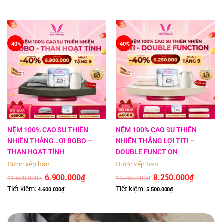
-40%
-40%
NỆM 100% CAO SU THIÊN
NỆM 100% CAO SU THIÊN
NHIÊN THẮNG LỢI BOBO –
NHIÊN THẮNG LỢI TITI –
THAN HOẠT TÍNH
DOUBLE FUNCTION
Được xếp hạng
5
5 sao
Được xếp hạng
5
5 sao
6.900.000
8.250.000
₫
₫
11.500.000
13.750.000
₫
₫
Tiết kiệm:
Tiết kiệm:
4.600.000
₫
5.500.000
₫