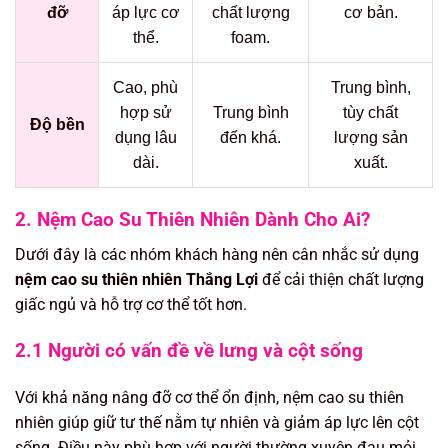
đỡ
áp lực cơ
chất lượng
cơ bản.
thể.
foam.
Cao, phù
Trung bình,
hợp sử
Trung bình
tùy chất
Độ bền
dụng lâu
đến khá.
lượng sản
dài.
xuất.
2. Nệm Cao Su Thiên Nhiên Dành Cho Ai?
Dưới đây là các nhóm khách hàng nên cân nhắc sử dụng
nệm cao su thiên nhiên Thắng Lợi
để cải thiện chất lượng
giấc ngủ và hỗ trợ cơ thể tốt hơn.
2.1 Người có vấn đề về lưng và cột sống
Với khả năng nâng đỡ cơ thể ổn định, nệm cao su thiên
nhiên giúp giữ tư thế nằm tự nhiên và giảm áp lực lên cột
sống. Điều này phù hợp với người thường xuyên đau mỏi