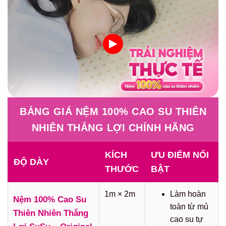
BẢNG GIÁ NỆM 100% CAO SU THIÊN
NHIÊN THẮNG LỢI CHÍNH HÃNG
KÍCH
ƯU ĐIỂM NỔI
ĐỘ DÀY
THƯỚC
BẬT
1m × 2m
Làm hoàn
Nệm 100% Cao Su
toàn từ mủ
Thiên Nhiên Thắng
cao su tự