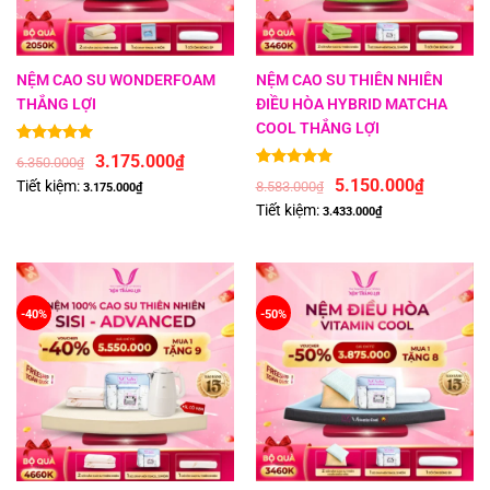
NỆM CAO SU WONDERFOAM
NỆM CAO SU THIÊN NHIÊN
THẮNG LỢI
ĐIỀU HÒA HYBRID MATCHA
COOL THẮNG LỢI
5.00
1
trên 5 dựa trên
đánh giá
3.175.000
₫
6.350.000
₫
5.00
1
trên 5 dựa trên
đánh giá
5.150.000
₫
Tiết kiệm:
8.583.000
₫
3.175.000
₫
Tiết kiệm:
3.433.000
₫
-40%
-50%