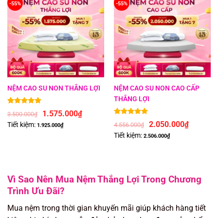
-55%
-55%
NỆM CAO SU NON THẮNG LỢI
NỆM CAO SU NON CAO CẤP
THẮNG LỢI
5.00
4
trên 5 dựa trên
đánh giá
1.575.000
₫
3.500.000
₫
5.00
1
trên 5 dựa trên
đánh giá
2.050.000
₫
Tiết kiệm:
4.556.000
₫
1.925.000
₫
Tiết kiệm:
2.506.000
₫
Vì Sao Nên Mua Nệm Thắng Lợi Trong Chương
Trình Ưu Đãi?
Mua nệm trong thời gian khuyến mãi giúp khách hàng tiết