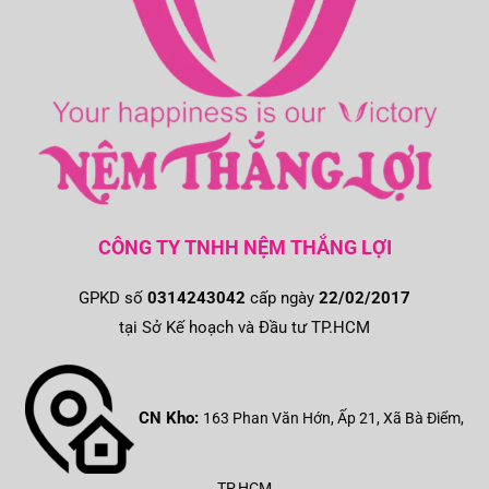
CÔNG TY TNHH NỆM THẮNG LỢI
GPKD số
0314243042
cấp ngày
22/02/2017
tại Sở Kế hoạch và Đầu tư TP.HCM
CN Kho:
163 Phan Văn Hớn, Ấp 21, Xã Bà Điểm,
TP.HCM