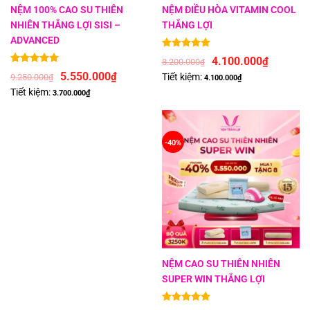
NỆM 100% CAO SU THIÊN
NỆM ĐIỀU HÒA VITAMIN COOL
NHIÊN THẮNG LỢI SISI –
THẮNG LỢI
ADVANCED
Được xếp hạng
5
5 sao
4.100.000
₫
8.200.000
₫
5.00
1
trên 5 dựa trên
đánh giá
5.550.000
₫
Tiết kiệm:
9.250.000
₫
4.100.000
₫
Tiết kiệm:
3.700.000
₫
-40%
NỆM CAO SU THIÊN NHIÊN
SUPER WIN THẮNG LỢI