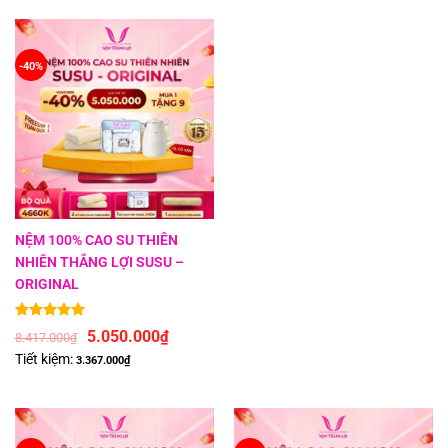
-40%
NỆM 100% CAO SU THIÊN
NHIÊN THẮNG LỢI SUSU –
ORIGINAL
5.00
2
trên 5 dựa trên
đánh giá
5.050.000
₫
8.417.000
₫
Tiết kiệm:
3.367.000
₫