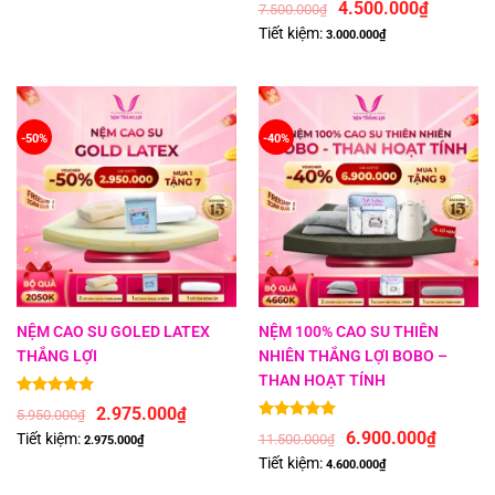
Được xếp hạng
5
5 sao
4.500.000
₫
7.500.000
₫
Tiết kiệm:
3.000.000
₫
-50%
-40%
NỆM CAO SU GOLED LATEX
NỆM 100% CAO SU THIÊN
THẮNG LỢI
NHIÊN THẮNG LỢI BOBO –
THAN HOẠT TÍNH
Được xếp hạng
5
5 sao
2.975.000
₫
5.950.000
₫
Được xếp hạng
5
5 sao
6.900.000
₫
Tiết kiệm:
11.500.000
₫
2.975.000
₫
Tiết kiệm:
4.600.000
₫