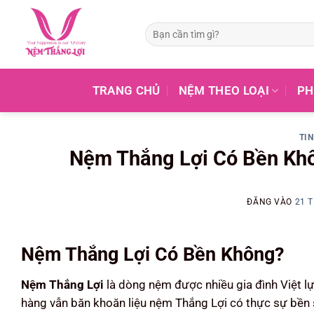
Tìm
kiếm:
TRANG CHỦ
NỆM THEO LOẠI
PH
TI
Nệm Thắng Lợi Có Bền Khô
ĐĂNG VÀO
21 
Nệm Thắng Lợi Có Bền Không?
Nệm Thắng Lợi
là dòng nệm được nhiều gia đình Việt l
hàng vẫn băn khoăn liệu nệm Thắng Lợi có thực sự bền 