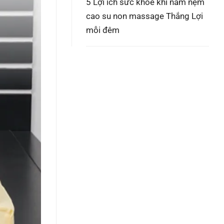
5
Lợi ích sức khỏe khi nằm nệm
cao su non massage Thắng Lợi
mỗi đêm