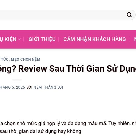
Ụ KIỆN
GIỚI THIỆU
CẢM NHẬN KHÁCH HÀNG
N TỨC
,
MẸO CHỌN NỆM
ng? Review Sau Thời Gian Sử Dụn
THÁNG 5, 2026
BỞI
NỆM THẮNG LỢI
ựa chọn nhờ mức giá hợp lý và đa dạng mẫu mã. Tuy nhiên, n
sau thời gian dài sử dụng hay không.