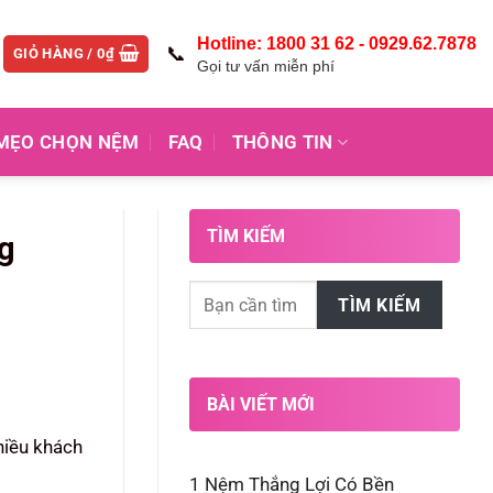
Hotline: 1800 31 62 - 0929.62.7878
📞
GIỎ HÀNG /
0
₫
Gọi tư vấn miễn phí
MẸO CHỌN NỆM
FAQ
THÔNG TIN
TÌM KIẾM
g
TÌM KIẾM
BÀI VIẾT MỚI
hiều khách
1
Nệm Thắng Lợi Có Bền