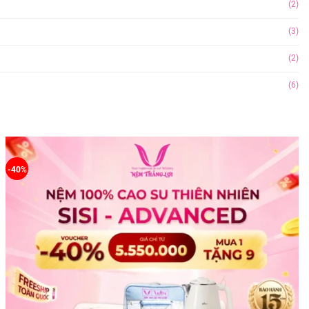
(2)
(3)
(2)
(6)
-40%