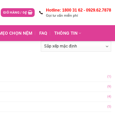
Hotline: 1800 31 62 - 0929.62.7878
📞
GIỎ HÀNG /
0
₫
Gọi tư vấn miễn phí
MẸO CHỌN NỆM
FAQ
THÔNG TIN
(1)
(9)
(4)
(5)