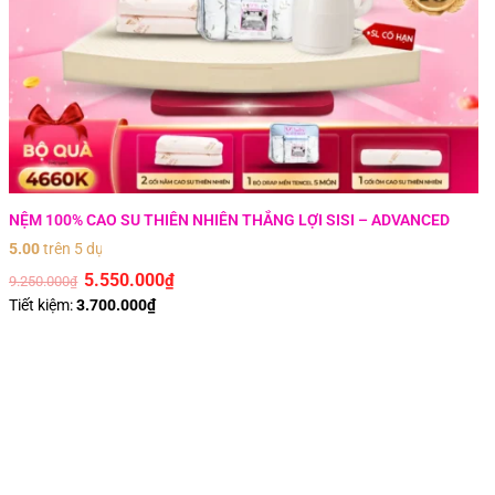
NỆM 100% CAO SU THIÊN NHIÊN THẮNG LỢI SISI – ADVANCED
5.00
trên 5 dựa trên
1
đánh giá
5.550.000
₫
9.250.000
₫
Tiết kiệm:
3.700.000
₫