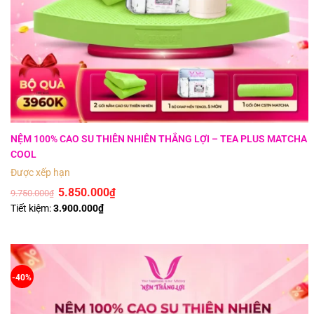
NỆM 100% CAO SU THIÊN NHIÊN THẮNG LỢI – TEA PLUS MATCHA
COOL
Được xếp hạng
5
5 sao
5.850.000
₫
9.750.000
₫
Tiết kiệm:
3.900.000
₫
-40%