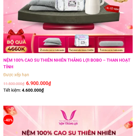
NỆM 100% CAO SU THIÊN NHIÊN THẮNG LỢI BOBO – THAN HOẠT
TÍNH
Được xếp hạng
5
5 sao
6.900.000
₫
11.500.000
₫
Tiết kiệm:
4.600.000
₫
-40%