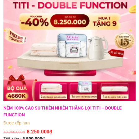
NỆM 100% CAO SU THIÊN NHIÊN THẮNG LỢI TITI – DOUBLE
FUNCTION
Được xếp hạng
5
5 sao
8.250.000
₫
13.750.000
₫
Tiết kiệm:
5.500.000
₫