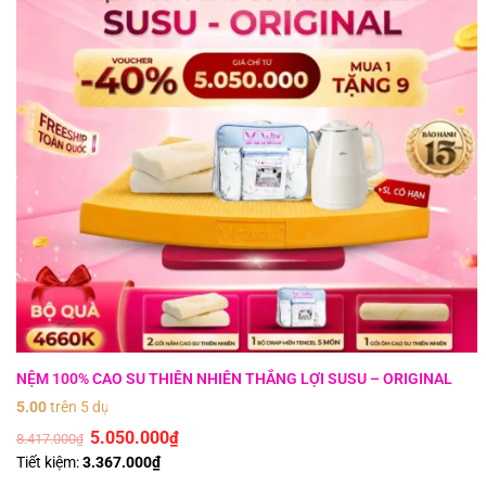
NỆM 100% CAO SU THIÊN NHIÊN THẮNG LỢI SUSU – ORIGINAL
5.00
trên 5 dựa trên
2
đánh giá
5.050.000
₫
8.417.000
₫
Tiết kiệm:
3.367.000
₫