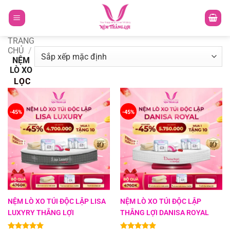
TRANG
CHỦ
/
NỆM
LÒ XO
LỌC
-45%
-45%
NỆM LÒ XO TÚI ĐỘC LẬP LISA
NỆM LÒ XO TÚI ĐỘC LẬP
LUXYRY THẮNG LỢI
THẮNG LỢI DANISA ROYAL