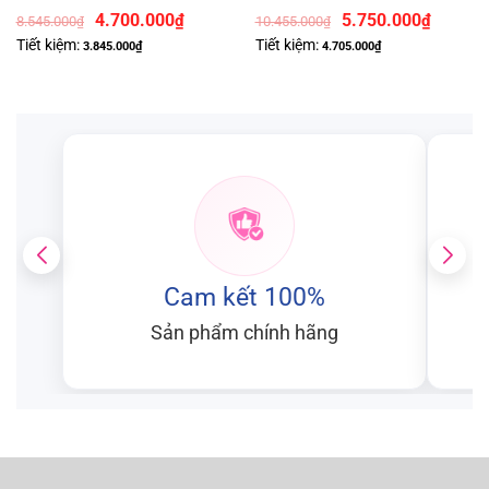
Được xếp hạng
5
5 sao
Được xếp hạng
5
5 sao
4.700.000
5.750.000
₫
₫
8.545.000
10.455.000
₫
₫
Tiết kiệm:
Tiết kiệm:
3.845.000
₫
4.705.000
₫
Cam kết 100%
Sản phẩm chính hãng