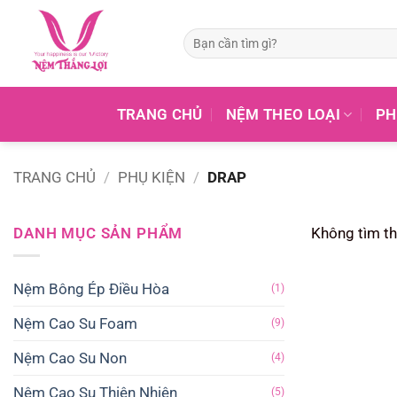
Tìm
kiếm:
TRANG CHỦ
NỆM THEO LOẠI
PH
TRANG CHỦ
/
PHỤ KIỆN
/
DRAP
DANH MỤC SẢN PHẨM
Không tìm th
Nệm Bông Ép Điều Hòa
(1)
Nệm Cao Su Foam
(9)
Nệm Cao Su Non
(4)
Nệm Cao Su Thiên Nhiên
(5)