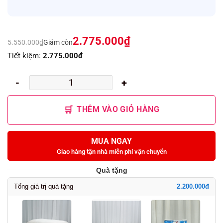
2.775.000
₫
5.550.000
₫
Giảm còn
Tiết kiệm:
2.775.000đ
NỆM
CAO
THÊM VÀO GIỎ HÀNG
SU
MEMORY
FOAM
THẮNG
LỢI
số
Quà tặng
lượng
Tổng giá trị quà tặng
2.200.000đ