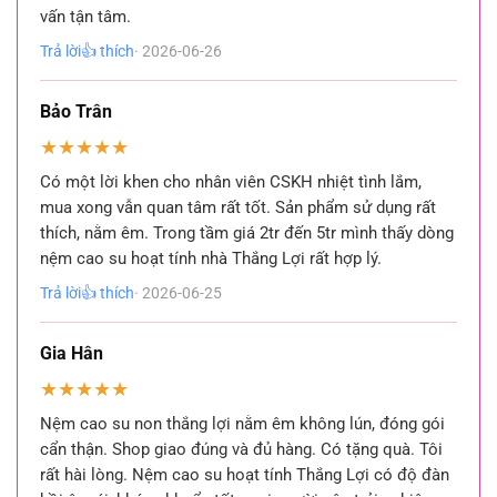
vấn tận tâm.
Trả lời
👍 thích
· 2026-06-26
Bảo Trân
★
★
★
★
★
Có một lời khen cho nhân viên CSKH nhiệt tình lắm,
mua xong vẫn quan tâm rất tốt. Sản phẩm sử dụng rất
thích, nằm êm. Trong tầm giá 2tr đến 5tr mình thấy dòng
nệm cao su hoạt tính nhà Thắng Lợi rất hợp lý.
Trả lời
👍 thích
· 2026-06-25
Gia Hân
★
★
★
★
★
Nệm cao su non thắng lợi nằm êm không lún, đóng gói
cẩn thận. Shop giao đúng và đủ hàng. Có tặng quà. Tôi
rất hài lòng. Nệm cao su hoạt tính Thắng Lợi có độ đàn