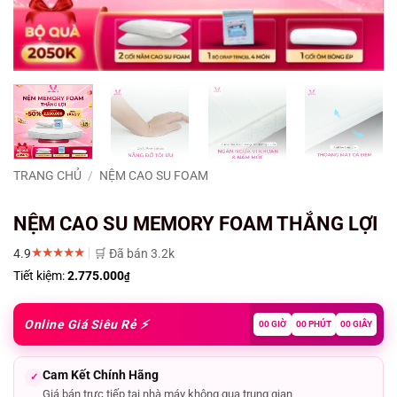
TRANG CHỦ
/
NỆM CAO SU FOAM
NỆM CAO SU MEMORY FOAM THẮNG LỢI
★★★★★
4.9
🛒 Đã bán 3.2k
Tiết kiệm:
2.775.000
₫
Online Giá Siêu Rẻ ⚡
00 GIỜ
00 PHÚT
00 GIÂY
Cam Kết Chính Hãng
✓
Giá bán trực tiếp tại nhà máy không qua trung gian