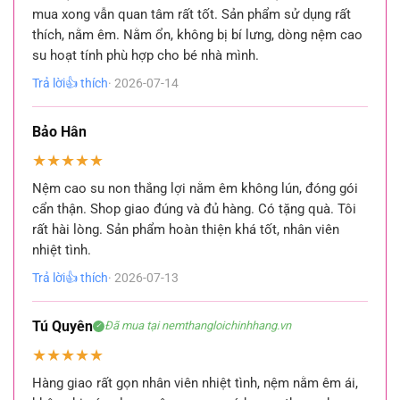
mua xong vẫn quan tâm rất tốt. Sản phẩm sử dụng rất
thích, nằm êm. Nằm ổn, không bị bí lưng, dòng nệm cao
su hoạt tính phù hợp cho bé nhà mình.
Trả lời
👍 thích
· 2026-07-14
Bảo Hân
★
★
★
★
★
Nệm cao su non thắng lợi nằm êm không lún, đóng gói
cẩn thận. Shop giao đúng và đủ hàng. Có tặng quà. Tôi
rất hài lòng. Sản phẩm hoàn thiện khá tốt, nhân viên
nhiệt tình.
Trả lời
👍 thích
· 2026-07-13
Tú Quyên
Đã mua tại nemthangloichinhhang.vn
✓
★
★
★
★
★
Hàng giao rất gọn nhân viên nhiệt tình, nệm nằm êm ái,