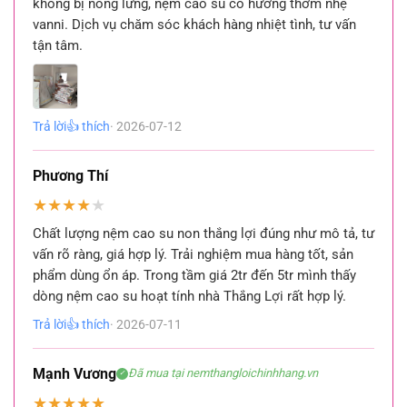
không bị nóng lưng, nệm cao su có hương thơm nhẹ
vanni. Dịch vụ chăm sóc khách hàng nhiệt tình, tư vấn
tận tâm.
Trả lời
👍 thích
· 2026-07-12
Phương Thí
★
★
★
★
★
Chất lượng nệm cao su non thắng lợi đúng như mô tả, tư
vấn rõ ràng, giá hợp lý. Trải nghiệm mua hàng tốt, sản
phẩm dùng ổn áp. Trong tầm giá 2tr đến 5tr mình thấy
dòng nệm cao su hoạt tính nhà Thắng Lợi rất hợp lý.
Trả lời
👍 thích
· 2026-07-11
Mạnh Vương
Đã mua tại nemthangloichinhhang.vn
✓
★
★
★
★
★