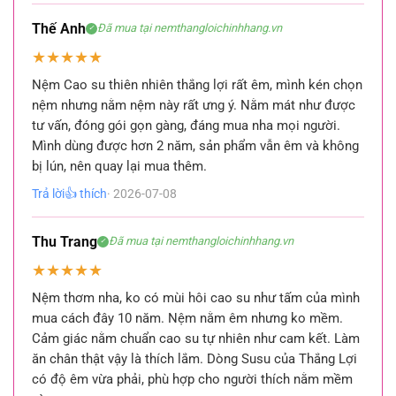
Thế Anh
Đã mua tại nemthangloichinhhang.vn
✓
★
★
★
★
★
Nệm Cao su thiên nhiên thắng lợi rất êm, mình kén chọn
nệm nhưng nằm nệm này rất ưng ý. Nằm mát như được
tư vấn, đóng gói gọn gàng, đáng mua nha mọi người.
Mình dùng được hơn 2 năm, sản phẩm vẫn êm và không
bị lún, nên quay lại mua thêm.
Trả lời
👍 thích
· 2026-07-08
Thu Trang
Đã mua tại nemthangloichinhhang.vn
✓
★
★
★
★
★
Nệm thơm nha, ko có mùi hôi cao su như tấm của mình
mua cách đây 10 năm. Nệm nằm êm nhưng ko mềm.
Cảm giác nằm chuẩn cao su tự nhiên như cam kết. Làm
ăn chân thật vậy là thích lắm. Dòng Susu của Thắng Lợi
có độ êm vừa phải, phù hợp cho người thích nằm mềm