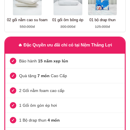
01 gối ôm bông ép
02 gối nằm cao su foam
01 bộ drap thun
300.000đ
550.000đ
125.000đ
🔥 Đặc Quyền ưu đãi chỉ có tại Nệm Thắng Lợi
✓
Bảo hành
15 năm xẹp lún
✓
Quà tặng
7 món
Cao Cấp
✓
2 Gối nằm foam cao cấp
✓
1 Gối ôm gòn ép hơi
✓
1 Bộ drap thun
4 món