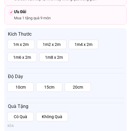
Ưu Đãi
✓
Mua 1 tặng quà 9 món
Kích Thước
1m x 2m
1m2 x 2m
1m4 x 2m
1m6 x 2m
1m8 x 2m
Độ Dày
10cm
15cm
20cm
Quà Tặng
Có Quà
Không Quà
XÓA