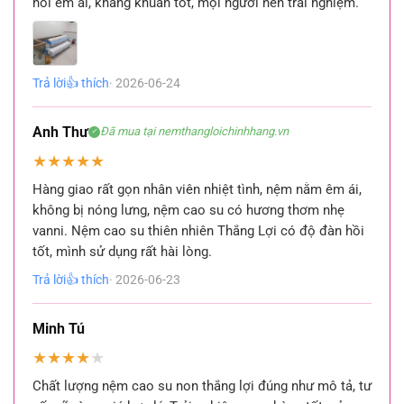
hồi êm ái, kháng khuẩn tốt, mọi người nên trải nghiệm.
Trả lời
👍 thích
· 2026-06-24
Anh Thư
Đã mua tại nemthangloichinhhang.vn
✓
★
★
★
★
★
Hàng giao rất gọn nhân viên nhiệt tình, nệm nằm êm ái,
không bị nóng lưng, nệm cao su có hương thơm nhẹ
vanni. Nệm cao su thiên nhiên Thắng Lợi có độ đàn hồi
tốt, mình sử dụng rất hài lòng.
Trả lời
👍 thích
· 2026-06-23
Minh Tú
★
★
★
★
★
Chất lượng nệm cao su non thắng lợi đúng như mô tả, tư