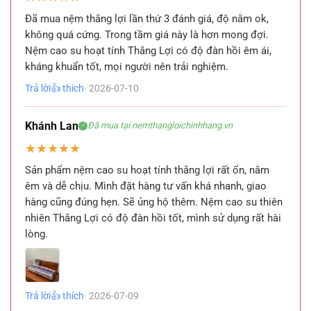
Đã mua nệm thắng lợi lần thứ 3 đánh giá, độ nằm ok,
không quá cứng. Trong tầm giá này là hơn mong đợi.
Nệm cao su hoạt tính Thắng Lợi có độ đàn hồi êm ái,
kháng khuẩn tốt, mọi người nên trải nghiệm.
Trả lời
👍 thích
· 2026-07-10
Khánh Lan
Đã mua tại nemthangloichinhhang.vn
✓
★
★
★
★
★
Sản phẩm nệm cao su hoạt tính thắng lợi rất ổn, nằm
êm và dễ chịu. Mình đặt hàng tư vấn khá nhanh, giao
hàng cũng đúng hẹn. Sẽ ủng hộ thêm. Nệm cao su thiên
nhiên Thắng Lợi có độ đàn hồi tốt, mình sử dụng rất hài
lòng.
Trả lời
👍 thích
· 2026-07-09