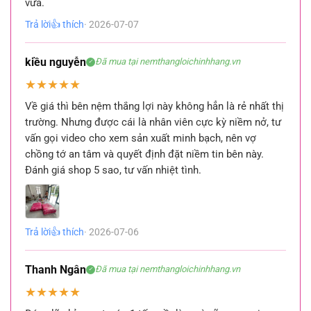
vừa.
Trả lời
👍 thích
· 2026-07-07
kiều nguyễn
Đã mua tại nemthangloichinhhang.vn
✓
★
★
★
★
★
Về giá thì bên nệm thắng lợi này không hẳn là rẻ nhất thị
trường. Nhưng được cái là nhân viên cực kỳ niềm nở, tư
vấn gọi video cho xem sản xuất minh bạch, nên vợ
chồng tớ an tâm và quyết định đặt niềm tin bên này.
Đánh giá shop 5 sao, tư vấn nhiệt tình.
Trả lời
👍 thích
· 2026-07-06
Thanh Ngân
Đã mua tại nemthangloichinhhang.vn
✓
★
★
★
★
★