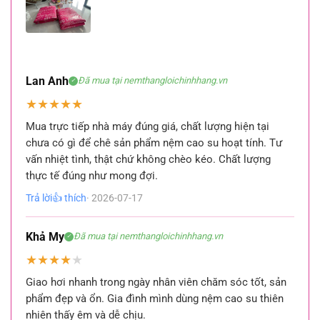
XEM 19 HÌNH
ẢNH ĐÁNH
GIÁ TỪ
KHÁCH HÀNG
Lan Anh
Đã mua tại nemthangloichinhhang.vn
✓
★
★
★
★
★
Mua trực tiếp nhà máy đúng giá, chất lượng hiện tại
chưa có gì để chê sản phẩm nệm cao su hoạt tính. Tư
vấn nhiệt tình, thật chứ không chèo kéo. Chất lượng
thực tế đúng như mong đợi.
Trả lời
👍 thích
· 2026-07-17
Khả My
Đã mua tại nemthangloichinhhang.vn
✓
★
★
★
★
★
Giao hơi nhanh trong ngày nhân viên chăm sóc tốt, sản
phẩm đẹp và ổn. Gia đình mình dùng nệm cao su thiên
nhiên thấy êm và dễ chịu.