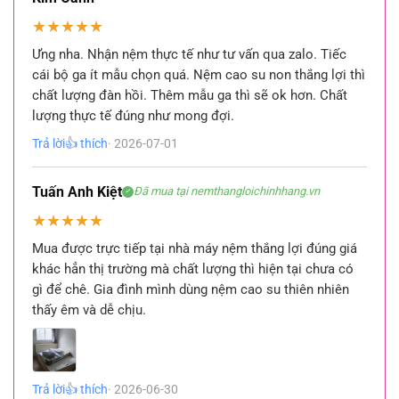
★
★
★
★
★
Ưng nha. Nhận nệm thực tế như tư vấn qua zalo. Tiếc
cái bộ ga ít mẫu chọn quá. Nệm cao su non thắng lợi thì
chất lượng đàn hồi. Thêm mẫu ga thì sẽ ok hơn. Chất
lượng thực tế đúng như mong đợi.
Trả lời
👍 thích
· 2026-07-01
Tuấn Anh Kiệt
Đã mua tại nemthangloichinhhang.vn
✓
★
★
★
★
★
Mua được trực tiếp tại nhà máy nệm thắng lợi đúng giá
khác hẳn thị trường mà chất lượng thì hiện tại chưa có
gì để chê. Gia đình mình dùng nệm cao su thiên nhiên
thấy êm và dễ chịu.
Trả lời
👍 thích
· 2026-06-30