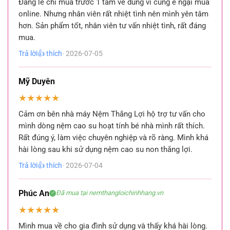
Đáng lẽ chỉ mua trước 1 tấm về dùng vì cũng e ngại mua
online. Nhưng nhân viên rất nhiệt tình nên mình yên tâm
hơn. Sản phẩm tốt, nhân viên tư vấn nhiệt tình, rất đáng
mua.
Trả lời
👍 thích
· 2026-07-05
Mỹ Duyên
★
★
★
★
★
Cảm ơn bên nhà máy Nệm Thắng Lợi hộ trợ tư vấn cho
mình dòng nệm cao su hoạt tính bé nhà mình rất thích.
Rất đúng ý, làm việc chuyên nghiệp và rõ ràng. Mình khá
hài lòng sau khi sử dụng nệm cao su non thắng lợi.
Trả lời
👍 thích
· 2026-07-04
Phúc An
Đã mua tại nemthangloichinhhang.vn
✓
★
★
★
★
★
Mình mua về cho gia đình sử dụng và thấy khá hài lòng.