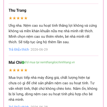
Thu Trang
★
★
★
★
★
Ưng nha. Nệm cao su hoạt tính thắng lợi không vá cứng
không vá mền khán khuẩn nữa mẹ nhà mình rất thích.
Mình chọn nệm cao su thiên nhiên, bé nhà mình rất
thích. Sẽ tiếp tục ủng hộ thêm lần sau.
Trả lời
👍 thích
· 2026-06-29
Mai Chi
Đã mua tại nemthangloichinhhang.vn
✓
★
★
★
★
★
Mua trực tiếp nhà máy đúng giá, chất lượng hiện tại
chưa có gì để chê sản phẩm nệm cao su hoạt tính. Tư
vấn nhiệt tình, thật chứ không chèo kéo. Nằm ổn, không
bị bí lưng, dòng nệm cao su hoạt tính phù hợp cho bé
nhà mình.
Trả lời
👍 thích
· 2026-06-28